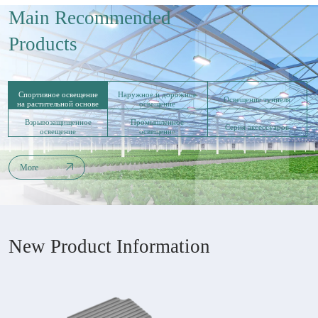
Main Recommended
Products
Спортивное освещение
Наружное и дорожное
Освещение туннеля
на растительной основе
освещение
Взрывозащищенное
Промышленное
Серия аксессуаров
освещение
освещение
More
New Product Information